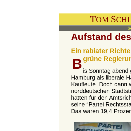
T
S
OM
CH
S
Aufstand de
Ein rabiater Richt
grüne Regieru
B
is Sonntag abend 
Hamburg als liberale H
Kaufleute. Doch dann 
norddeutschen Stadtst
hatten für den Amtsric
seine “Partei Rechtssta
Das waren 19,4 Prozent