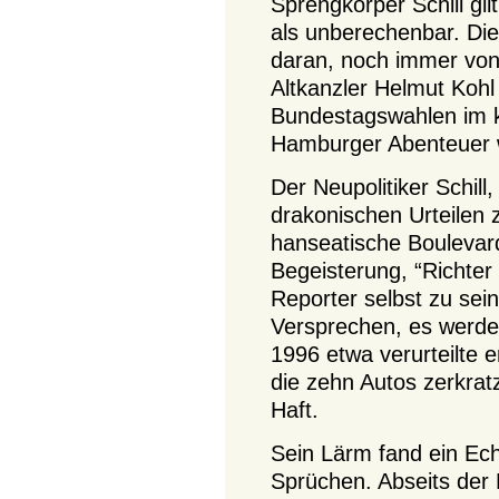
Sprengkörper Schill gi
als unberechenbar. Di
daran, noch immer von
Altkanzler Helmut Kohl 
Bundestagswahlen im 
Hamburger Abenteuer w
Der Neupolitiker Schill,
drakonischen Urteilen 
hanseatische Boulevard
Begeisterung, “Richte
Reporter selbst zu sei
Versprechen, es werde
1996 etwa verurteilte 
die zehn Autos zerkrat
Haft.
Sein Lärm fand ein Ech
Sprüchen. Abseits der 