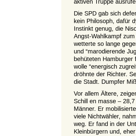
aktiven Truppe ausrufe
Die SPD gab sich defens
kein Philosoph, dafür
Instinkt genug, die Nis
Angst-Wahlkampf zum S
wetterte so lange gege
und “marodierende Jug
behüteten Hamburger fa
wolle “energisch zugrei
dröhnte der Richter. Se
die Stadt. Dumpfer Miß
Vor allem Ältere, zeig
Schill en masse – 28,7
Männer. Er mobilisier
viele Nichtwähler, n
weg. Er fand in der Un
Kleinbürgern und, ehe