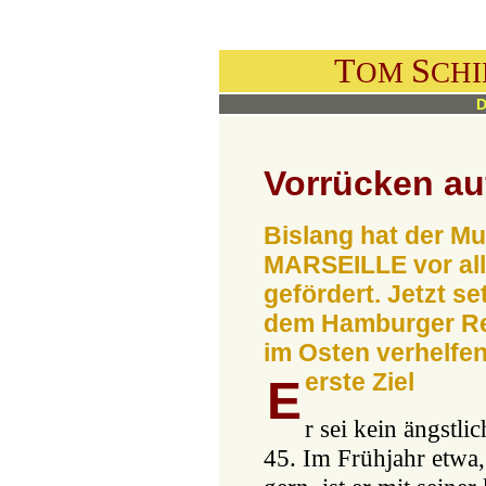
T
S
OM
CH
D
Vorrücken au
Bislang hat der Mu
MARSEILLE vor al
gefördert. Jetzt setz
dem Hamburger Re
im Osten verhelfen
erste Ziel
E
r sei kein ängstli
45. Im Frühjahr etwa,