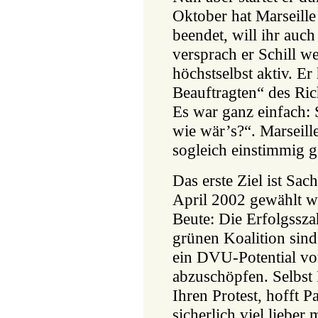
Oktober hat Marseill
beendet, will ihr auc
versprach er Schill w
höchstselbst aktiv. Er
Beauftragten“ des Ric
Es war ganz einfach: 
wie wär’s?“. Marseill
sogleich einstimmig g
Das erste Ziel ist Sa
April 2002 gewählt wi
Beute: Die Erfolgssza
grünen Koalition sind 
ein DVU-Potential von
abzuschöpfen. Selbs
Ihren Protest, hofft P
sicherlich viel lieber 