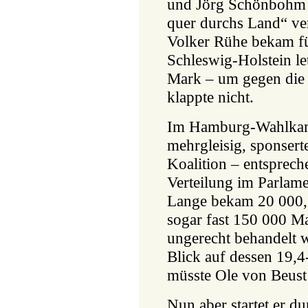
und Jörg Schönbohm 
quer durchs Land“ vert
Volker Rühe bekam f
Schleswig-Holstein le
Mark – um gegen die 
klappte nicht.
Im Hamburg-Wahlkam
mehrgleisig, sponserte
Koalition – entsprech
Verteilung im Parlam
Lange bekam 20 000, 
sogar fast 150 000 Mar
ungerecht behandelt w
Blick auf dessen 19,4
müsste Ole von Beust 
Nun aber startet er dur